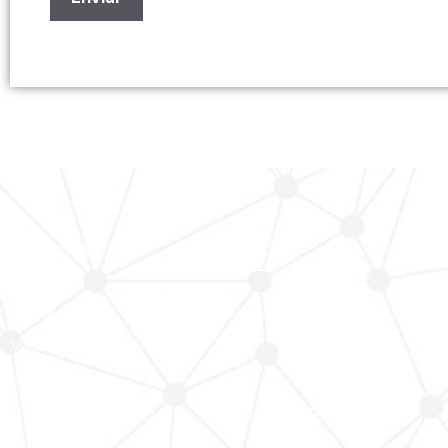
Browsing
Contact
About us
C/Alexander Humboldt, Nº 12.
El Puerto de Santa María, Cádiz
Values
11500.
Brands
(+34) 856 925 095
Distribution
Contact