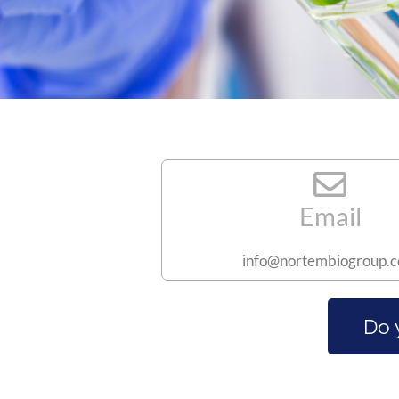
Email
info@nortembiogroup.
Do 