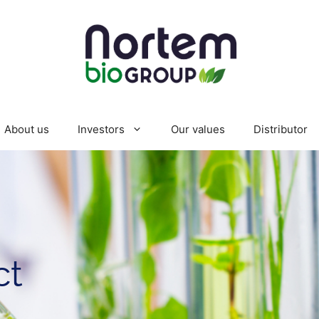
About us
Investors
Our values
Distributor
ct